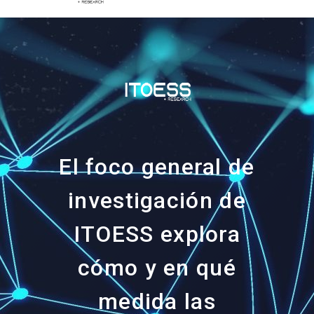
El foco general de
investigación de
ITOESS explora
cómo y en qué
medida las