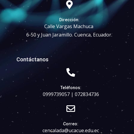
Dirección:
Calle
Vargas Machuca
6-50 y Juan Jaramillo. Cuenca, Ecuador
.
Contáctanos
Teléfonos:
0999739057 | 072834736
Correo:
cencalada@ucacue.edu.ec